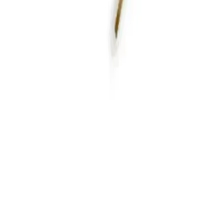
250
Материал
Латунь/сталь
Тип
Заклепка-клемма Bralo заземляющая с 2 выходами
Ширина, длина и толщина клеммы A x B x C, мм
6,3 x 8,5 x 0,8
16 572,5 ₽
Сравнить
Добавить в корзину
Официальная продукция Bralo для строительного крепежа,
монтажа и профессиональной комплектации объектов.
Разделы
Каталог