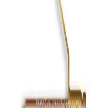
Корзина
Поиск по каталогу
Поиск
Каталог
Главная
›
Каталог
›
Заклепка-клемма Bralo заземляющая латунь/сталь
Каталог
Заклепка-клемма Bralo заземляющая
латунь/сталь
Заклепка-клемма Bralo заземляющая латунь/сталь — каталог
Bralo.
Bralo
01910004007