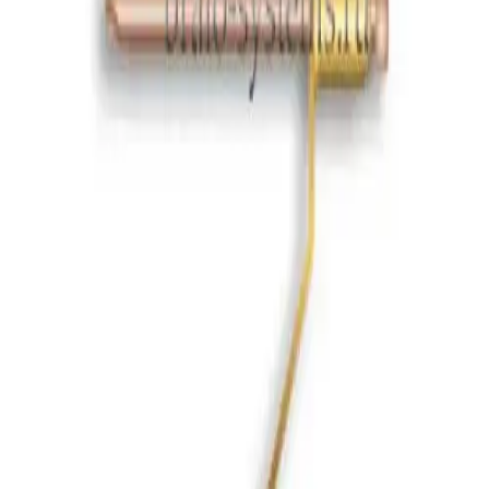
Заклепка-клемма Bralo заземляющая
латунь/сталь 4×7
Кол-во в упаковке, шт
250
Материал
Латунь/сталь
Тип
Заклепка-клемма Bralo заземляющая с 1 выходом
Ширина, длина и толщина клеммы A x B x C, мм
6,3 x 8,5 x 0,8
14 282,5 ₽
Сравнить
Добавить в корзину
Bralo
01920004007
Заклепка-клемма Bralo заземляющая
латунь/сталь двухклеммная 4×7
Кол-во в упаковке, шт