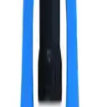
ртик, 5х10x9.5 мм.
 текущей партии.