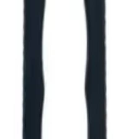
оются для конкретной позиции.
полнение