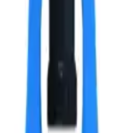
ик А2, 4х6x8 мм.
 текущей партии.