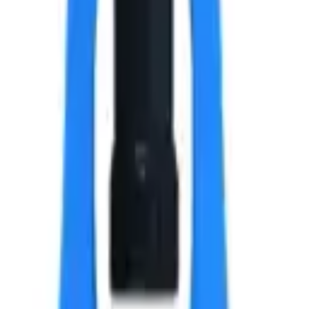
х6x7.5 мм.
 текущей партии.