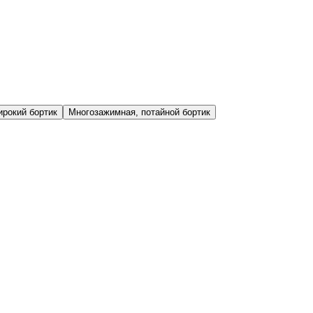
ирокий бортик
Многозажимная, потайной бортик