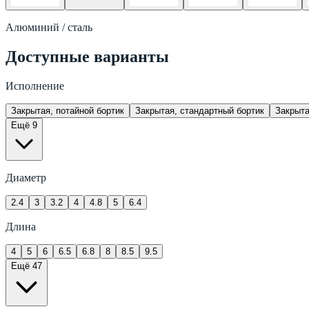
Алюминий / сталь
Доступные варианты
Исполнение
Закрытая, потайной бортик
Закрытая, стандартный бортик
Закрыта
Ещё 9
Диаметр
2.4
3
3.2
4
4.8
5
6.4
Длина
4
5
6
6.5
6.8
8
8.5
9.5
Ещё 47