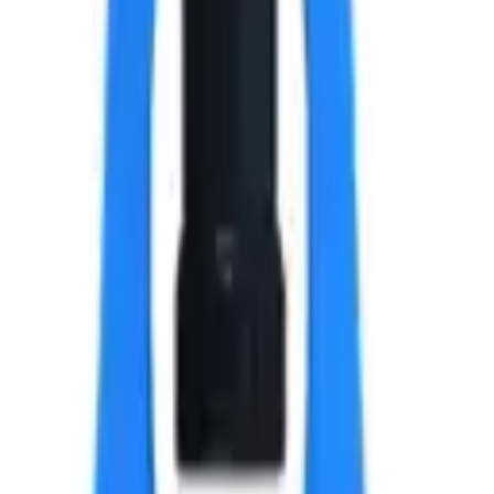
х8x14 мм.
 текущей партии.