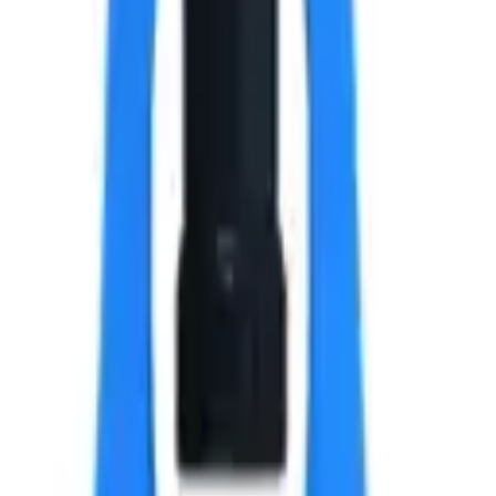
.8х12x14 мм.
 текущей партии.