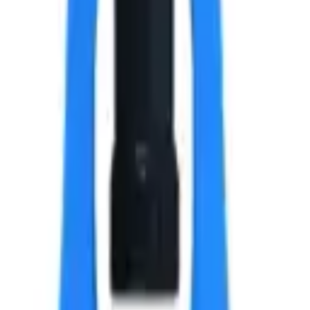
.8х21x14 мм.
 текущей партии.